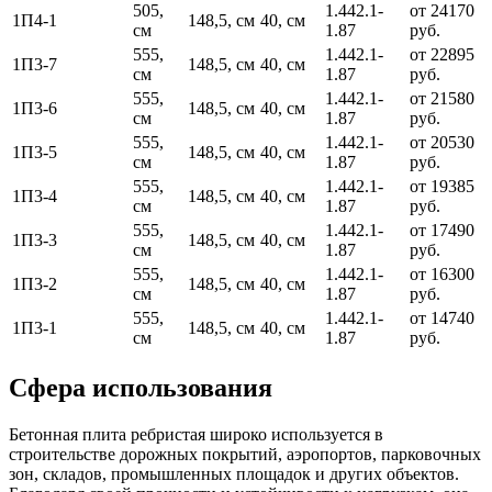
505,
1.442.1-
от 24170
1П4-1
148,5, см
40, см
см
1.87
руб.
555,
1.442.1-
от 22895
1П3-7
148,5, см
40, см
см
1.87
руб.
555,
1.442.1-
от 21580
1П3-6
148,5, см
40, см
см
1.87
руб.
555,
1.442.1-
от 20530
1П3-5
148,5, см
40, см
см
1.87
руб.
555,
1.442.1-
от 19385
1П3-4
148,5, см
40, см
см
1.87
руб.
555,
1.442.1-
от 17490
1П3-3
148,5, см
40, см
см
1.87
руб.
555,
1.442.1-
от 16300
1П3-2
148,5, см
40, см
см
1.87
руб.
555,
1.442.1-
от 14740
1П3-1
148,5, см
40, см
см
1.87
руб.
Сфера использования
Бетонная плита ребристая широко используется в
строительстве дорожных покрытий, аэропортов, парковочных
зон, складов, промышленных площадок и других объектов.