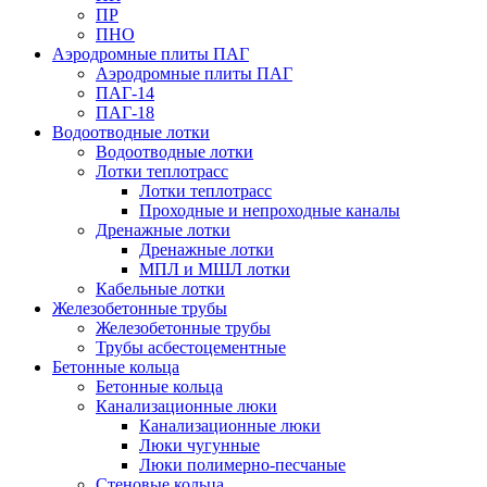
ПР
ПНО
Аэродромные плиты ПАГ
Аэродромные плиты ПАГ
ПАГ-14
ПАГ-18
Водоотводные лотки
Водоотводные лотки
Лотки теплотрасс
Лотки теплотрасс
Проходные и непроходные каналы
Дренажные лотки
Дренажные лотки
МПЛ и МШЛ лотки
Кабельные лотки
Железобетонные трубы
Железобетонные трубы
Трубы асбестоцементные
Бетонные кольца
Бетонные кольца
Канализационные люки
Канализационные люки
Люки чугунные
Люки полимерно-песчаные
Стеновые кольца