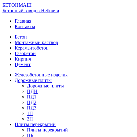
БЕТОНМАШ
Бетонный завод в Неболчи
Главная
Контакты
Бетон
Монтажный раствор
Керамзитобетон
Газобетон
Кирпич
Цемент
Железобетонные изделия
Дорожные плиты
Дорожные плиты
ПДН
ПД1
ПД2
ПД3
1П
2П
Плиты перекрытий
Плиты перекрытий
ПБ