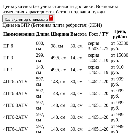
Цены указаны без учета стоимости доставки.
Возможны
изменения характеристик бетона под ваши нужды.
Калькулятор стоимости
Цены на БПР (Бетонная плита ребристая) (ЖБИ)
Цена,
Наименование
Длина
Ширина
Высота
Гост / ТУ
руб/шт
600,
серия
от 52330
ПР 6
98, см
30, см
см
3.503.1-75
руб.
299,
серия
от 15030
ПР 3
49,5, см
14, см
см
1.465.1-19
руб.
149,
серия
от 910
ПР 1
49,5, см
14, см
см
1.465.1-19
руб.
597,
от 999
4ПГ6-5АТV
148, см
30, см
1.465.1-20
см
руб.
597,
от 999
4ПГ6-4АТV
148, см
30, см
1.465.1-20
см
руб.
597,
от 999
4ПГ6-3АТV
148, см
30, см
1.465.1-20
см
руб.
597,
от 999
4ПГ6-2АТV
148, см
30, см
1.465.1-20
см
руб.
597,
от 999
4ПГ6-1АТV
148, см
30, см
1.465.1-20
см
руб.