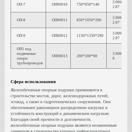
3.006.1-
ОП-7
ОП00010
750*850*140
2.87
3.006.1-
ОП-8
ОП00011
850*1050*290
2.87
3.006.1-
ОП-9
ОП00012
1150*1350*290
2.87
ОП1 под
подвижные
3.006.1-
ОП00013
200*200*98
опоры
8
трубопроводов
Сфера использования
Железобетонные опорные подушки применяются в
строительстве мостов, дорог, железнодорожных путей,
эстакад, а также в гидротехнических сооружениях. Они
обеспечивают равномерное распределение нагрузки и
устойчивость конструкций к динамическим нагрузкам.
Благодаря своей прочности и долговечности,
железобетонные опорные подушки являются незаменимым
элементом в строительстве крупных инфраструктурных