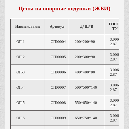
Цены на опорные подушки (ЖБИ)
ГОСТ /
Наименование
Артикул
Д*Ш*В
ТУ
3.006.1-
ОП-1
ОП00004
200*200*90
2.87
3.006.1-
ОП-2
ОП00005
200*300*90
2.87
3.006.1-
ОП-3
ОП00006
400*400*90
2.87
3.006.1-
ОП-4
ОП00007
500*500*140
2.87
3.006.1-
ОП-5
ОП00008
550*650*140
2.87
3.006.1-
ОП-6
ОП00009
650*750*140
2.87